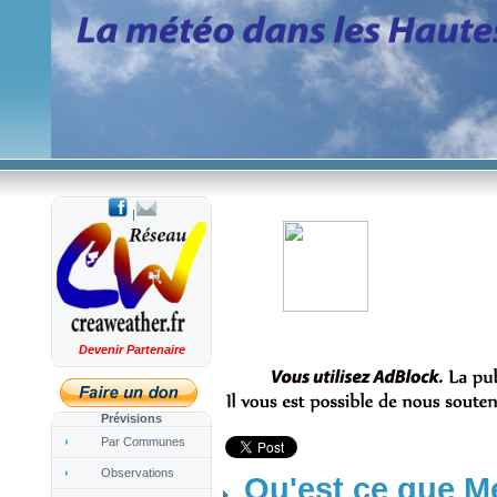
|
Devenir Partenaire
Prévisions
Par Communes
Observations
Qu'est ce que M