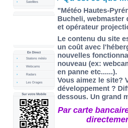
Satellites
"Météo Hautes-Pyrén
Bucheli, webmaster 
et opérateur project
Le contenu du site est
un coût avec l'héber
En Direct
nouvelles fonctionnali
Stations météo
nouveau (ex: webcam
Webcams
en panne etc......).
Radars
Vous aimez le site? 
Les Orages
développement ? Diff
Sur votre Mobile
dessous. Un grand me
Par
carte bancair
directemen